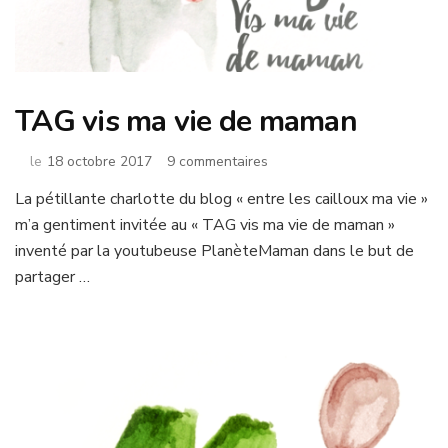
TAG vis ma vie de maman
sur
le
18 octobre 2017
9 commentaires
TAG
La pétillante charlotte du blog « entre les cailloux ma vie »
vis
m’a gentiment invitée au « TAG vis ma vie de maman »
ma
vie
inventé par la youtubeuse PlanèteMaman dans le but de
de
partager …
maman