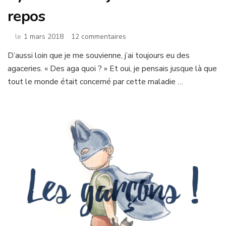
repos
sur
le
1 mars 2018
12 commentaires
Syndrome
D’aussi loin que je me souvienne, j’ai toujours eu des
des
agaceries. « Des aga quoi ? » Et oui, je pensais jusque là que
jambes
sans
tout le monde était concerné par cette maladie …
repos