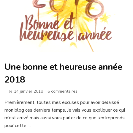
Une bonne et heureuse année
2018
sur
le
14 janvier 2018
6 commentaires
Une
Premièrement, toutes mes excuses pour avoir délaissé
bonne
mon blog ces derniers temps. Je vais vous expliquer ce qui
et
heureuse
m’est arrivé mais aussi vous parler de ce que j’entreprends
année
pour cette …
2018