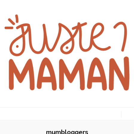
juste1maman
mumbloggers