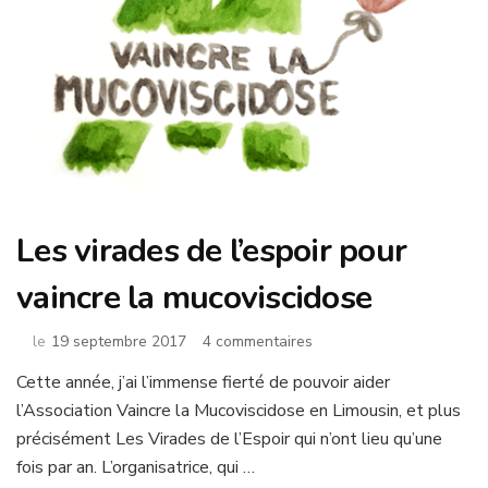
Les virades de l’espoir pour
vaincre la mucoviscidose
sur
le
19 septembre 2017
4 commentaires
Les
Cette année, j’ai l’immense fierté de pouvoir aider
virades
l’Association Vaincre la Mucoviscidose en Limousin, et plus
de
l’espoir
précisément Les Virades de l’Espoir qui n’ont lieu qu’une
pour
fois par an. L’organisatrice, qui …
vaincre