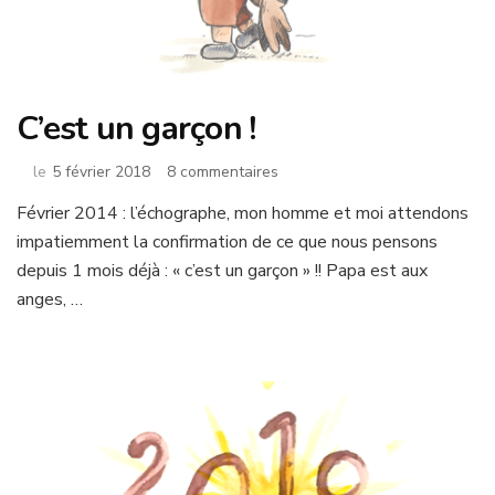
C’est un garçon !
sur
le
5 février 2018
8 commentaires
C’est
Février 2014 : l’échographe, mon homme et moi attendons
un
impatiemment la confirmation de ce que nous pensons
garçon
!
depuis 1 mois déjà : « c’est un garçon » !! Papa est aux
anges, …