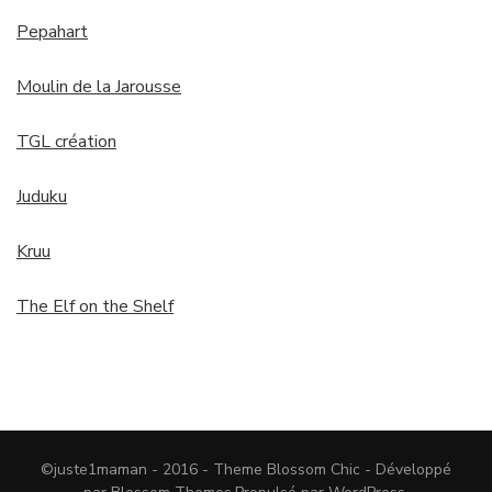
Pepahart
Moulin de la Jarousse
TGL création
Juduku
Kruu
The Elf on the Shelf
©juste1maman - 2016 - Theme
Blossom Chic - Développé