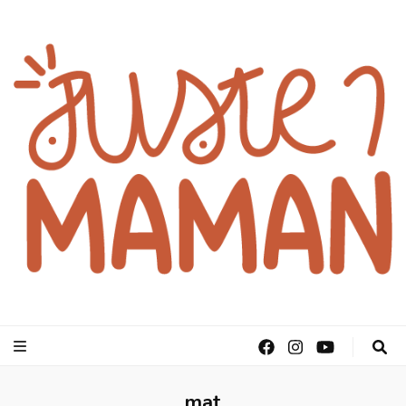
juste1maman
mat