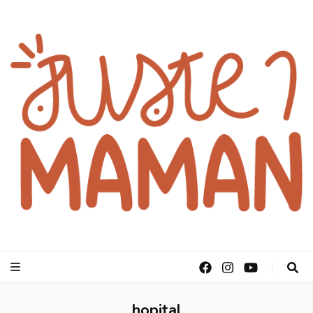
juste1maman
hopital