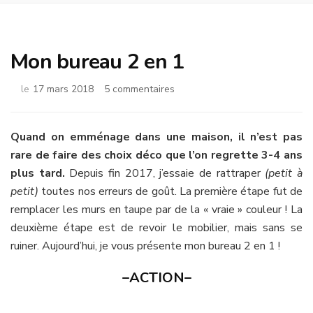
Mon bureau 2 en 1
sur
le
17 mars 2018
5 commentaires
Mon
bureau
2
Quand on emménage dans une maison, il n’est pas
en
rare de faire des choix déco que l’on regrette 3-4 ans
1
plus tard.
Depuis fin 2017, j’essaie de rattraper
(petit à
petit)
toutes nos erreurs de goût. La première étape fut de
remplacer les murs en taupe par de la « vraie » couleur ! La
deuxième étape est de revoir le mobilier, mais sans se
ruiner. Aujourd’hui, je vous présente mon bureau 2 en 1 !
–ACTION–