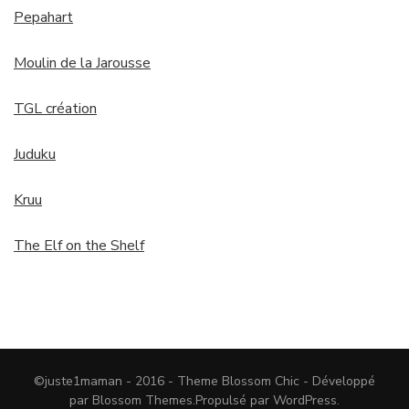
Pepahart
Moulin de la Jarousse
TGL création
Juduku
Kruu
The Elf on the Shelf
©juste1maman - 2016 - Theme
Blossom Chic - Développé
par
Blossom Themes
.Propulsé par
WordPress
.