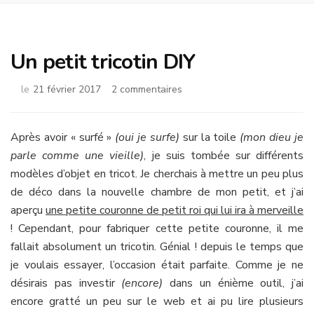
Un petit tricotin DIY
sur
le
21 février 2017
2 commentaires
Un
petit
tricotin
Après avoir « surfé »
(oui je surfe)
sur la toile
(mon dieu je
DIY
parle comme une vieille)
, je suis tombée sur différents
modèles d’objet en tricot. Je cherchais à mettre un peu plus
de déco dans la nouvelle chambre de mon petit, et j’ai
aperçu
une petite couronne de petit roi qui lui ira à merveille
! Cependant, pour fabriquer cette petite couronne, il me
fallait absolument un tricotin. Génial ! depuis le temps que
je voulais essayer, l’occasion était parfaite. Comme je ne
désirais pas investir
(encore)
dans un énième outil, j’ai
encore gratté un peu sur le web et ai pu lire plusieurs