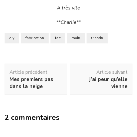
A très vite
**Charlie**
diy
fabrication
fait
main
tricotin
Navigation
Article précédent
Article suivant
d'article
Mes premiers pas
j’ai peur qu’elle
dans la neige
vienne
2 commentaires