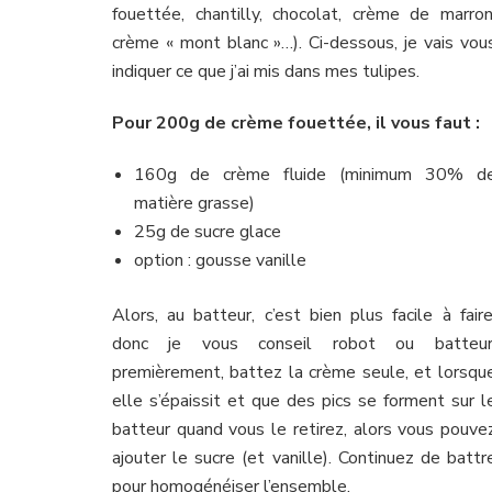
fouettée, chantilly, chocolat, crème de marron
crème « mont blanc »…). Ci-dessous, je vais vou
indiquer ce que j’ai mis dans mes tulipes.
Pour 200g de crème fouettée, il vous faut :
160g de crème fluide (minimum 30% d
matière grasse)
25g de sucre glace
option : gousse vanille
Alors, au batteur, c’est bien plus facile à faire
donc je vous conseil robot ou batteur
premièrement, battez la crème seule, et lorsqu
elle s’épaissit et que des pics se forment sur l
batteur quand vous le retirez, alors vous pouve
ajouter le sucre (et vanille). Continuez de battr
pour homogénéiser l’ensemble.