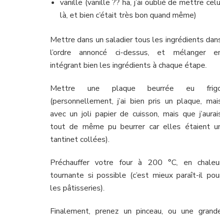
vanille (vanille ?? ha, j’ai oublié de mettre celu
là, et bien c’était très bon quand même)
Mettre dans un saladier tous les ingrédients dan
l’ordre annoncé ci-dessus, et mélanger e
intégrant bien les ingrédients à chaque étape.
Mettre une plaque beurrée eu frig
(personnellement, j’ai bien pris un plaque, mai
avec un joli papier de cuisson, mais que j’aurai
tout de même pu beurrer car elles étaient u
tantinet collées).
Préchauffer votre four à 200 °C, en chaleu
tournante si possible (c’est mieux paraît-il pou
les pâtisseries).
Finalement, prenez un pinceau, ou une grand