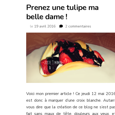
Prenez une tulipe ma
belle dame !
sur
le
19 avril 2016
2 commentaires
Prenez
une
tulipe
ma
belle
dame
!
Voici mon premier article ! Ce jeudi 12 mai 201
est donc à marquer d’une croix blanche. Autan
vous dire que la création de ce blog ne s’est pa
fait sans maux de tête, douleurs aux yeux, e