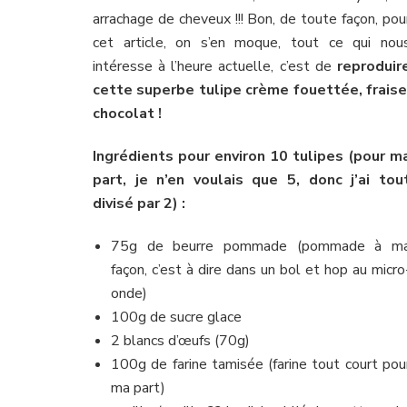
arrachage de cheveux !!! Bon, de toute façon, pou
cet article, on s’en moque, tout ce qui nou
intéresse à l’heure actuelle, c’est de
reproduir
cette superbe tulipe crème fouettée, fraise
chocolat !
Ingrédients pour environ 10 tulipes (pour m
part, je n’en voulais que 5, donc j’ai tou
divisé par 2) :
75g de beurre pommade (pommade à m
façon, c’est à dire dans un bol et hop au micro
onde)
100g de sucre glace
2 blancs d’œufs (70g)
100g de farine tamisée (farine tout court pou
ma part)