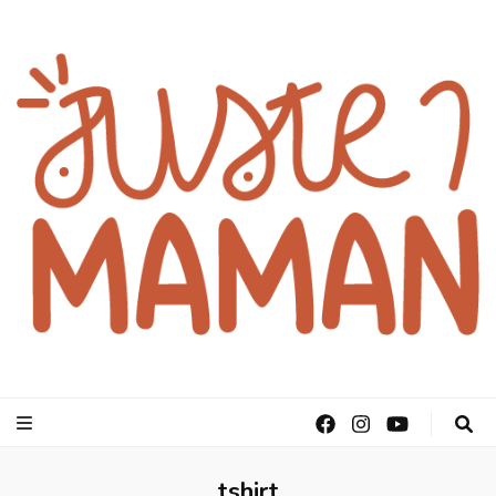
juste1maman
tshirt