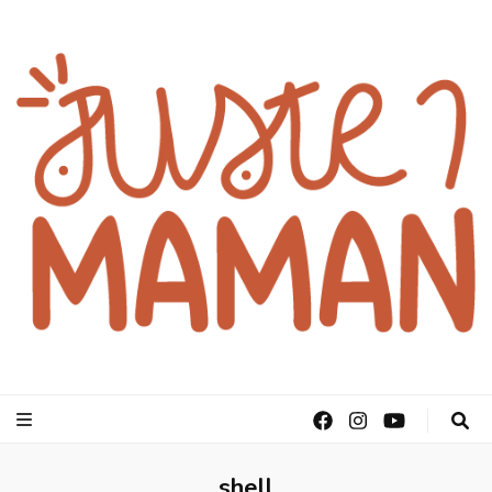
juste1maman
shell