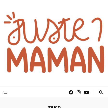
juste1maman
muco