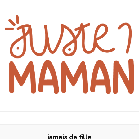
juste1maman
jamais de fille