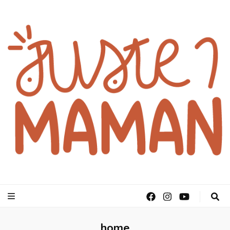
juste1maman
home