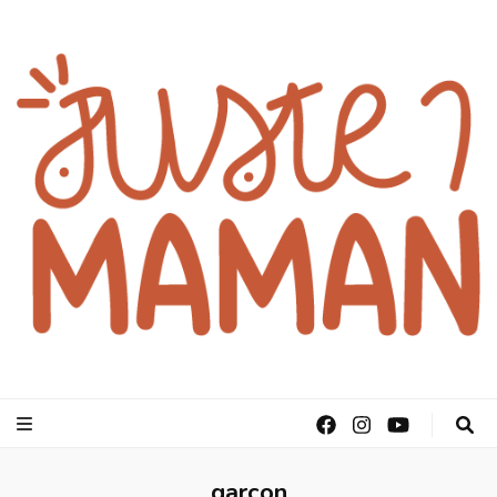
juste1maman
garçon