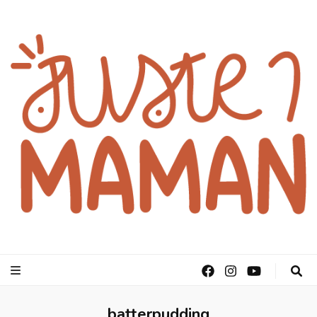
juste1maman
batterpudding