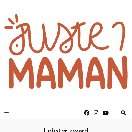
juste1maman
liebster award